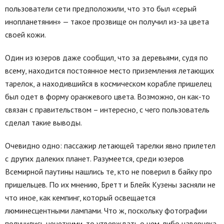
пользователи сети предположили, что это был «серый
инопланетянин» — такое прозвище он получил из-за цвета
своей кожи.
Один из юзеров даже сообщил, что за деревьями, судя по
всему, находится постоянное место приземления летающих
тарелок, а находившийся в космическом корабле пришелец
был одет в форму оранжевого цвета. Возможно, он как-то
связан с правительством – интересно, с чего пользователь
сделал такие выводы.
Очевидно одно: пассажир летающей тарелки явно прилетел
с других далеких планет. Разумеется, среди юзеров
Всемирной паутины нашлись те, кто не поверил в байку про
пришельцев. По их мнению, Бретт и Блейк Кузены засняли не
что иное, как кемпинг, который освещается
люминесцентными лампами. Что ж, поскольку фотографии
получились нечеткими, то утверждать о чем-либо наверняка