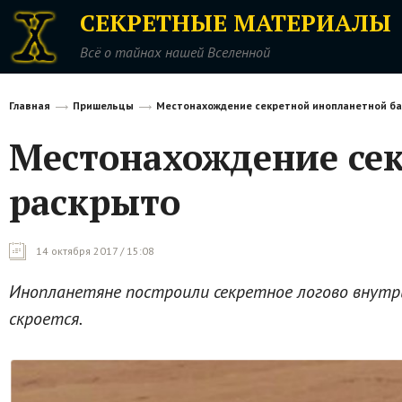
СЕКРЕТНЫЕ МАТЕРИАЛЫ
Всё о тайнах нашей Вселенной
Главная
Пришельцы
Местонахождение секретной инопланетной ба
Местонахождение сек
раскрыто
14 октября 2017 / 15:08
Инопланетяне построили секретное логово внутри 
скроется.