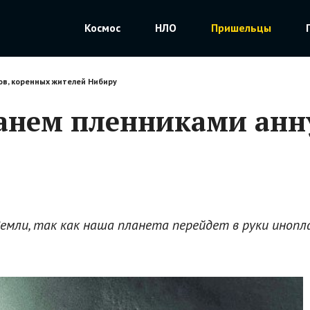
Космос
НЛО
Пришельцы
ов, коренных жителей Нибиру
анем пленниками анн
мли, так как наша планета перейдет в руки инопл