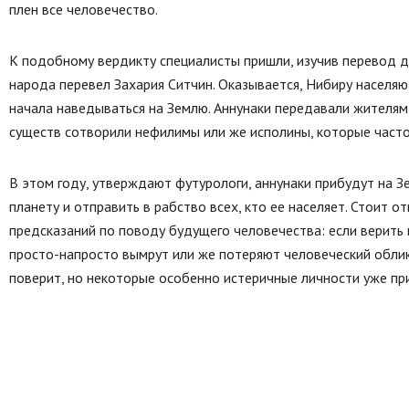
плен все человечество.
К подобному вердикту специалисты пришли, изучив перевод д
народа перевел Захария Ситчин. Оказывается, Нибиру населяю
начала наведываться на Землю. Аннунаки передавали жителям 
существ сотворили нефилимы или же исполины, которые часто
В этом году, утверждают футурологи, аннунаки прибудут на З
планету и отправить в рабство всех, кто ее населяет. Стоит 
предсказаний по поводу будущего человечества: если верить
просто-напросто вымрут или же потеряют человеческий облик
поверит, но некоторые особенно истеричные личности уже при