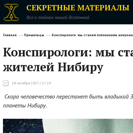
СЕКРЕТНЫЕ МАТЕРИАЛЫ
Всё о тайнах нашей Вселенной
Главная
Пришельцы
Конспирологи: мы станем пленниками аннунак
Конспирологи: мы ст
жителей Нибиру
18 октября 2017 / 17:29
Скоро человечество перестанет быть владыкой Зе
планеты Нибиру.