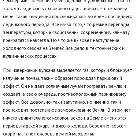
чем первый. По мнению ученых, даже в условиях жестокого
холода люди смогут спокойно существовать – по крайней
мере, такая тенденция прослеживалась во время последнего
ледникового периода. Все из-за того, что резкие перепады
температуры, которые свойственны современному климату,
прекратятся навсегда. Но что же вызовет наступление
холодного сезона на Земле? Все дело в тектонических и
вулканических процессах.
При извержении вулкана выделяется газ, который блокирует
излучение почвы, таким образом порождая парниковый
эффект. Он не дает солнечным лучам прогревать землю и
создает, в свою очередь, противоположный парниковому
эффект. Все довольно-таки запутанно, но именно так и
происходит постепенное замораживание Земли. В этом нет
ничего удивительного: испокон веков на Земле сменяются
периоды адской жары и дикого холода. Вероятно, совсем
скоро настанет очередь вечной мерзлоты.