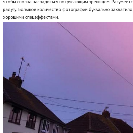
чтобы сполна насладиться потрясающим зрелищем. Разумеетс
радугу. Большое количество фотографий буквально захватило 
хорошими спецэффектами.