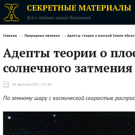
СЕКРЕТНЫЕ МАТЕРИАЛЫ
Всё о тайнах нашей Вселенной
Главная
Природные явления
Адепты теории о плоской Земле объя
Адепты теории о пло
солнечного затмения
16 августа 2017 / 17:34
По земному шару с космической скоростью распр