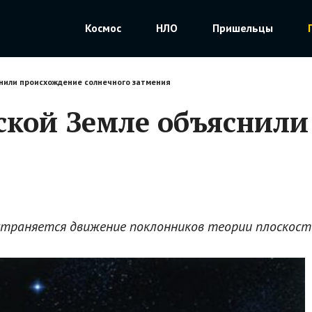
Космос
НЛО
Пришельцы
снили происхождение солнечного затмения
ской Земле объяснил
остраняется движение поклонников теории плоскос