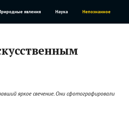
Природные явления
Наука
Непознанное
скусственным
вавший яркое свечение. Они сфотографировали