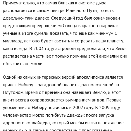
Примечательно, что самая близкая к системе дыра
располагается в самом центре Млечного Пути, то есть
довольно-таки далеко. Следующий год был ознаменован
предстоящим превращением Солнца в красного карлика:
ученые в итоге сумели доказать, что еще как минимум 1
миллиард лет оно будет светить и согревать нашу планету,
как и всегда. В 2003 году астрологи предполагали, что Земля
распадется на части, вот только причины этой аномалии они
объяснить не могли.
Одной из самых интересных версий апокалипсиса является
прилет Нибиру – загадочной планеты, расположенной за
Плутоном. Время от времени она навещает Землю, и этот
визит всегда сопровождается вымиранием видов. Первые
упоминания о Нибиру появились в 2007 году. В 2009 году
человечество могло погибнуть дважды: после запуска
адронного коллайдера, который мог бы вызвать появление
черных дыр, а также в соответствии с предсказанием