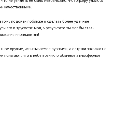
, что не увидеть ее было невозможно. Фотографу удалось
ки качественными.
оэтому подойти поближе и сделать более удачные
и его в трусости: мол, в результате ты мог бы стать
вование инопланетян!
етное оружие, испытываемое русскими, а остряки заявляют о
они полагают, что в небе возникло обычное атмосферное