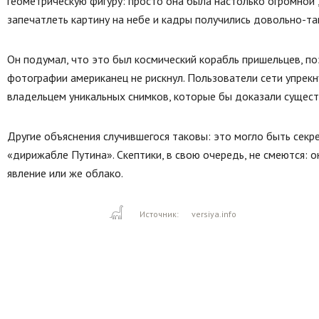
геометрическую фигуру: просто она была настолько огромной 
запечатлеть картину на небе и кадры получились довольно-та
Он подумал, что это был космический корабль пришельцев, п
фотографии американец не рискнул. Пользователи сети упрекнул
владельцем уникальных снимков, которые бы доказали сущест
Другие объяснения случившегося таковы: это могло быть секр
«дирижабле Путина». Скептики, в свою очередь, не смеются: 
явление или же облако.
Источник:
versiya.info