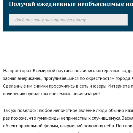
Получай ежедневные необъяснимые но
На просторах Всемирной паутины появились интересные кадр
заснял американец, прогуливавшийся по окрестностям города.
Сделанные им снимки просочились в сеть и юзеры Интернета 
появлению причастны внеземные цивилизации?
Так уж повелось: любое непонятное явление люди обычно наз
раз похоже, что гуманоиды непричастны к случившемуся. Зас
объект правильной формы, накрывший половину неба. По слов