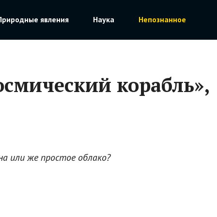
Природные явления
Наука
Непознанное
осмический корабль»,
на или же простое облако?