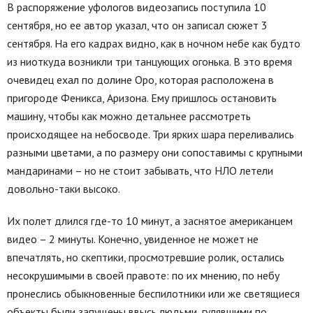
В распоряжение уфологов видеозапись поступила 10
сентября, но ее автор указал, что он записал сюжет 3
сентября. На его кадрах видно, как в ночном небе как будто
из ниоткуда возникли три танцующих огонька. В это время
очевидец ехал по долине Оро, которая расположена в
пригороде Феникса, Аризона. Ему пришлось остановить
машину, чтобы как можно детальнее рассмотреть
происходящее на небосводе. Три ярких шара переливались
разными цветами, а по размеру они сопоставимы с крупными
мандаринами – но не стоит забывать, что НЛО летели
довольно-таки высоко.
Их полет длился где-то 10 минут, а заснятое американцем
видео – 2 минуты. Конечно, увиденное не может не
впечатлять, но скептики, просмотревшие ролик, остались
несокрушимыми в своей правоте: по их мнению, по небу
пронеслись обыкновенные беспилотники или же светящиеся
объекты были запущены ввысь людьми, гулявшими по