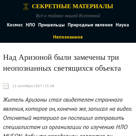
СЕКРЕТНЫЕ МАТЕРИАЛЫ
Всё о тайнах нашей Вселенной
Космос
НЛО
Пришельцы
Природные явления
Наука
Непознанное
Над Аризоной были замечены три
неопознанных светящихся объекта
12 сентября 2017 / 15:48
Житель Аризоны стал свидетелем странного
явления, которое он, конечно же, записал на видео.
Отснятый материал он поспешил отправить
специалистам из организации по изучению НЛО
MUFON, дабы те определили, являются ли