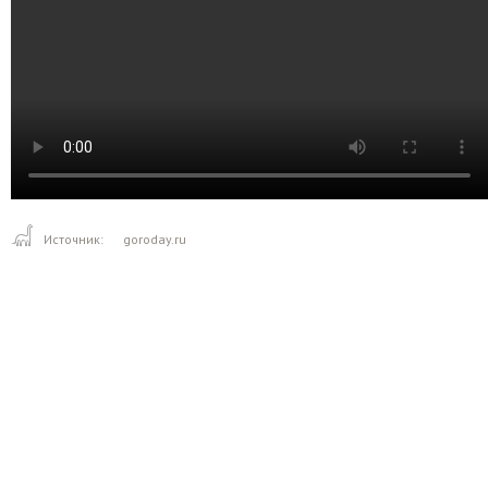
Источник:
goroday.ru