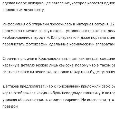
сделал новое шокирующее заявление, которое касается одного
землях звездную карту.
Информация об открытии просочилась в Интернет сегодня, 22 
просмотра снимков со спутников – уфологи частенько так дел
необыкновенное, вроде НЛО, призрака или даже портала в ин
перелистать фотографии, сделанные космическими аппаратам
Странные рисунки в Красноярске выглядят как звезды, соедин
картину в деталях можно лишь свысока, потому что в таком ра
светила с высоты человека, то полнота картины будет утраче
Дегтярев предполагает, что к «рисованию» приложили свою р
карта отображает какую-нибудь неведомую галактику, в кото
удивлял общественность своими теориями. Не исключено, что х
правдой.