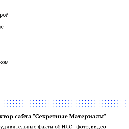
урой
ме
рком
актор сайта "Секретные Материалы"
удивительные факты об НЛО - фото, видео