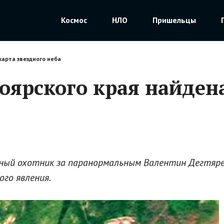
Космос
НЛО
Пришельцы
карта звездного неба
оярского края найдена
ный охотник за паранормальным Валентин Дегтярев
ого явления.