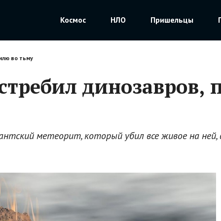
Космос
НЛО
Пришельцы
млю во тьму
стребил динозавров, 
антский метеорит, который убил все живое на ней, в