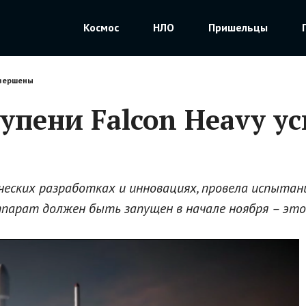
Космос
НЛО
Пришельцы
авершены
упени Falcon Heavy у
ческих разработках и инновациях, провела испытан
ппарат должен быть запущен в начале ноября – эт