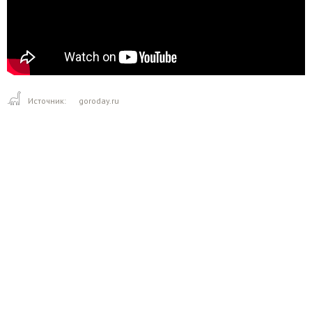
Источник:
goroday.ru