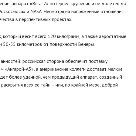
рение, аппарат «Вега-2» потерпел крушение и не долетел до
Роскосмоса» и NASA. Несмотря на напряженные отношения
чества в перспективных проектах.
, который весит всего 120 килограмм, а также аэростатные
ии 50-55 километров от поверхности Венеры.
нностей: российская сторона обеспечит поставку
м «Ангарой-А5», а американские коллеги доставят мелкие
удет более удачной, чем предыдущий аппарат, созданный
раскрытия всех ее тайн – или, по крайней мере, доброй