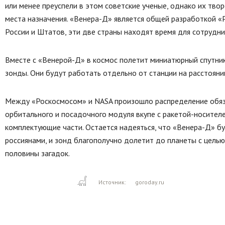
или менее преуспели в этом советские ученые, однако их тво
места назначения. «Венера-Д» является общей разработкой «
России и Штатов, эти две страны находят время для сотрудни
Вместе с «Венерой-Д» в космос полетит миниатюрный спутник
зонды. Они будут работать отдельно от станции на расстоян
Между «Роскосмосом» и NASA произошло распределение обяза
орбитального и посадочного модуля вкупе с ракетой-носителе
комплектующие части. Остается надеяться, что «Венера-Д» б
россиянами, и зонд благополучно долетит до планеты с целью 
половины загадок.
Источник:
goroday.ru