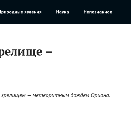
Природные явления
Наука
Непознанное
зрелище –
м зрелищем — метеоритным дождем Ориона.