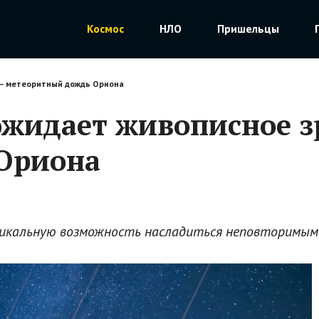
Космос
НЛО
Пришельцы
 – метеоритный дождь Ориона
 ожидает живописное 
Ориона
никальную возможность насладиться неповторимы