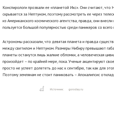
Конспирологи прозвали ее «планетой Икс». Они считают, что Н
скрывается за Нептуном, поэтому рассмотреть ее через теле
из Американского космического агентства, правда, они внесли 
пользуется большой популярностью среди паникеров со всего 
Астрономы рассказали, что девятая планета и правда существ
между светилом и Нептуном. Размеры Нибиру превышают габар
планеты останутся лишь жалкие обломки, а человеческая цивил
произойдет – по крайней мере, пока. Ученые акцентируют сво
просто не успеет долететь до нас к сентябрю, так как для эт
Поэтому землянам не стоит паниковать – Апокалипсис отклад
Источник:
goroday.ru