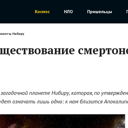
Космос
НЛО
Пришельцы
ланеты Нибиру
уществование смертон
загадочной планете Нибиру, которая, по утвержден
удет означать лишь одно: к нам близится Апокалипс