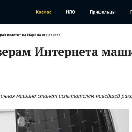
Космос
НЛО
Пришельцы
рая полетит на Марс на его ракете
зерам Интернета маши
е
 личная машина станет испытателем новейшей раке