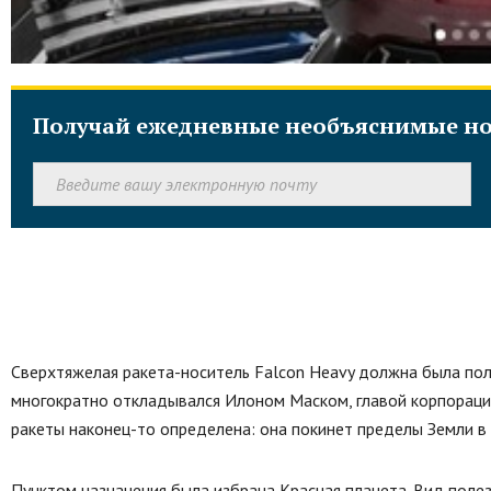
Получай ежедневные необъяснимые но
Сверхтяжелая ракета-носитель Falcon Heavy должна была поле
многократно откладывался Илоном Маском, главой корпорации
ракеты наконец-то определена: она покинет пределы Земли в
Пунктом назначения была избрана Красная планета. Вид полез