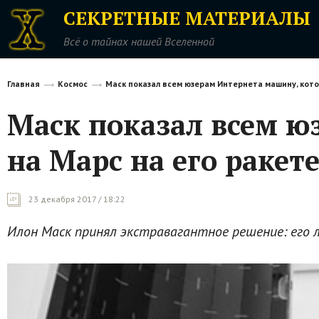
СЕКРЕТНЫЕ МАТЕРИАЛЫ
Всё о тайнах нашей Вселенной
Главная
Космос
Маск показал всем юзерам Интернета машину, кото
Маск показал всем ю
на Марс на его ракет
23 декабря 2017 / 18:22
Илон Маск принял экстравагантное решение: его