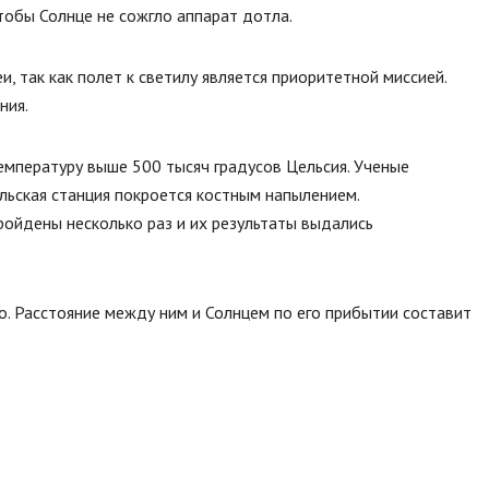
тобы Солнце не сожгло аппарат дотла.
 так как полет к светилу является приоритетной миссией.
ния.
мпературу выше 500 тысяч градусов Цельсия. Ученые
ьская станция покроется костным напылением.
ройдены несколько раз и их результаты выдались
о. Расстояние между ним и Солнцем по его прибытии составит