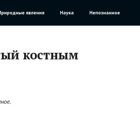
Природные явления
Наука
Непознанное
тый костным
ное.