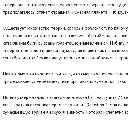
теперь они точно уверены: человечество завершит свое сущес
предполагалось, станет страшная и ужасная планета Нибиру, 
Существует множество теорий, которые объясняют, по какому
объединили их в один вариант развития событий и рассказали
катаклизмы были вызваны гравитационным влиянием Нибиру: 
невероятной силой гравитации, которая влияет как на земной ш
сентября внутри Земли начнут происходить необратимые проц
Некоторые конспирологи считают, что смерть человечества 
придерживается небезызвестный британский нумеролог Дэвид М
По его утверждению, армагеддон должен был наступить 23 се
лишь краткая отсрочка перед смертью и 19 ноября Земля окаж
сумасшедшую вулканическую активность, которая испепелит Гол