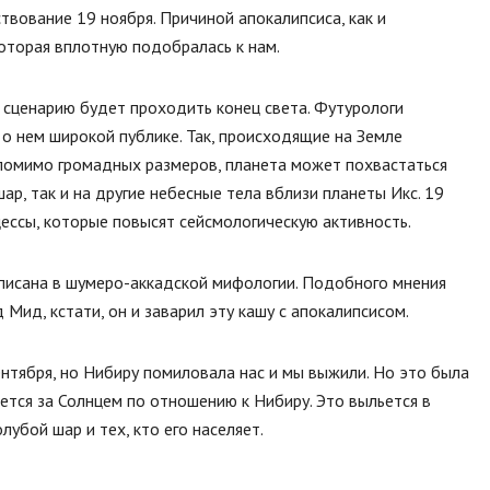
твование 19 ноября. Причиной апокалипсиса, как и
которая вплотную подобралась к нам.
 сценарию будет проходить конец света. Футурологи
 о нем широкой публике. Так, происходящие на Земле
помимо громадных размеров, планета может похвастаться
ар, так и на другие небесные тела вблизи планеты Икс. 19
ессы, которые повысят сейсмологическую активность.
описана в шумеро-аккадской мифологии. Подобного мнения
ид, кстати, он и заварил эту кашу с апокалипсисом.
нтября, но Нибиру помиловала нас и мы выжили. Но это была
ется за Солнцем по отношению к Нибиру. Это выльется в
убой шар и тех, кто его населяет.