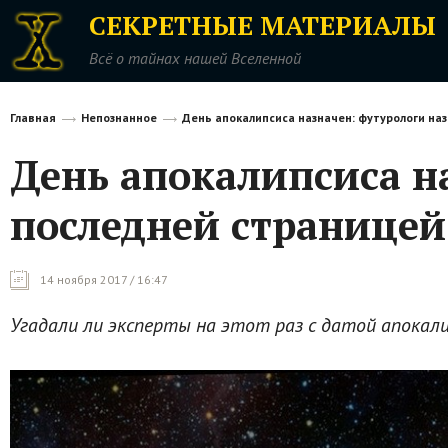
СЕКРЕТНЫЕ МАТЕРИАЛЫ
Всё о тайнах нашей Вселенной
Главная
Непознанное
День апокалипсиса назначен: футурологи на
День апокалипсиса н
последней страницей
14 ноября 2017 / 16:47
Угадали ли эксперты на этот раз с датой апокали