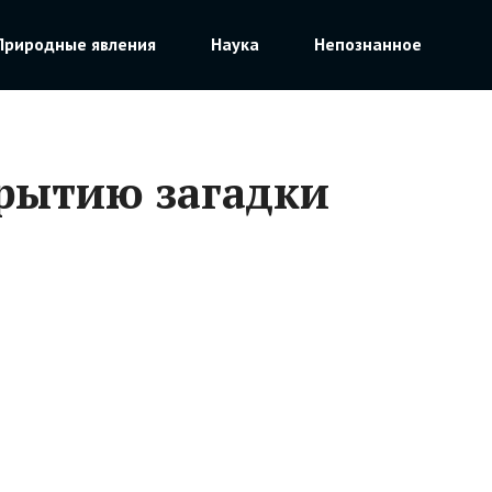
Природные явления
Наука
Непознанное
рытию загадки