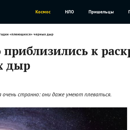
Космос
НЛО
Пришельцы
агадки «плюющихся» черных дыр
 приблизились к раск
х дыр
 очень странно: они даже умеют плеваться.