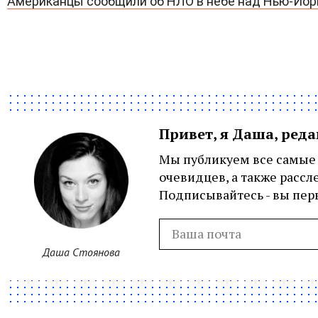
Американцы сообщили об НЛО в небе над Нью-Йо
Привет, я Даша, ред
Мы публикуем все самые 
очевидцев, а также рассл
Подписывайтесь - вы перв
Даша Стоянова