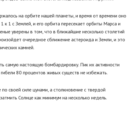
ржалось на орбите нашей планеты, и время от времени оно
1 к 1 с Землей, и его орбита пересекает орбиты Марса и
ченые уверены в том, что в ближайшие несколько столетий
произойдет очередное сближение астероида и Земли, и это
ических камней.
ать самую настоящую бомбардировку. Пик их активности
о гибели 80 процентов живых существ не избежать.
по своей силе цунами, а столкновение с твердой
затмить Солнце как минимум на несколько недель.