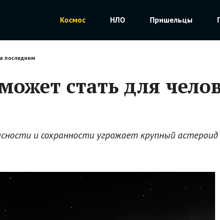
Космос
НЛО
Пришельцы
ва последним
 может стать для чело
опасности и сохранности угрожает крупный астерои