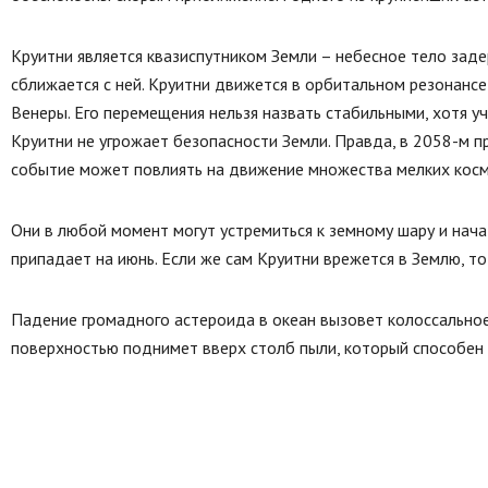
Круитни является квазиспутником Земли – небесное тело заде
сближается с ней. Круитни движется в орбитальном резонансе 
Венеры. Его перемещения нельзя назвать стабильными, хотя у
Круитни не угрожает безопасности Земли. Правда, в 2058-м 
событие может повлиять на движение множества мелких косм
Они в любой момент могут устремиться к земному шару и нач
припадает на июнь. Если же сам Круитни врежется в Землю, т
Падение громадного астероида в океан вызовет колоссальное 
поверхностью поднимет вверх столб пыли, который способен 