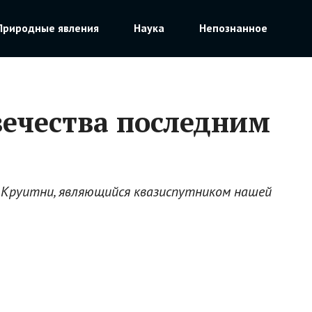
Природные явления
Наука
Непознанное
вечества последним
д Круитни, являющийся квазиспутником нашей