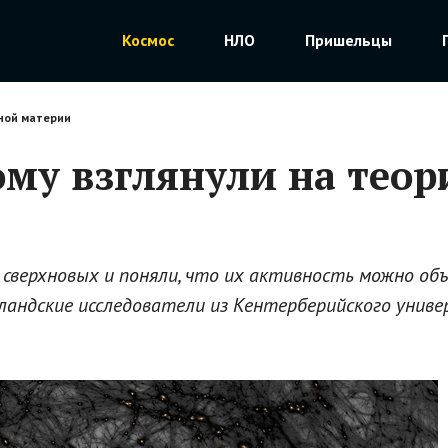
Космос
НЛО
Пришельцы
мной материи
му взглянули на тео
сверхновых и поняли, что их активность можно объ
ландские исследователи из Кентерберийского унив