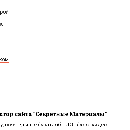
урой
ме
рком
актор сайта "Секретные Материалы"
удивительные факты об НЛО - фото, видео