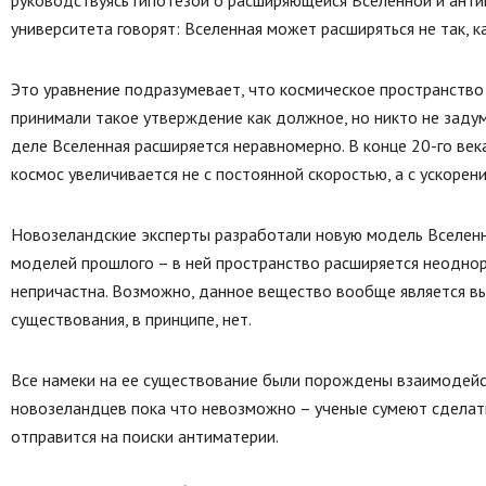
руководствуясь гипотезой о расширяющейся Вселенной и анти
университета говорят: Вселенная может расширяться не так, к
Это уравнение подразумевает, что космическое пространство 
принимали такое утверждение как должное, но никто не заду
деле Вселенная расширяется неравномерно. В конце 20-го ве
космос увеличивается не с постоянной скоростью, а с ускорен
Новозеландские эксперты разработали новую модель Вселенн
моделей прошлого – в ней пространство расширяется неодно
непричастна. Возможно, данное вещество вообще является вы
существования, в принципе, нет.
Все намеки на ее существование были порождены взаимодейст
новозеландцев пока что невозможно – ученые сумеют сделат
отправится на поиски антиматерии.