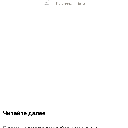
Источник:
ria.ru
Читайте далее
Советы для покорителей азартных игр