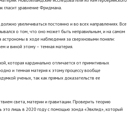
материи. Новозеландские исследователи из Кентерберийского
ак гласит уравнение Фридмана.
должно увеличиваться постоянно и во всех направлениях. Все
мывался о том, что оно может быть неправильным, и на самом
ка астрономы в ходе наблюдения за сверхновыми поняли:
ием и виной этому – темная материя.
ой, которая кардинально отличается от примитивных
родно и темная материя к этому процессу вообще
думкой ученых, так как прямых доказательств ее
вием света, материи и гравитации. Проверить теорию
ь это лишь в 2020 году с помощью зонда «Эвклид», который